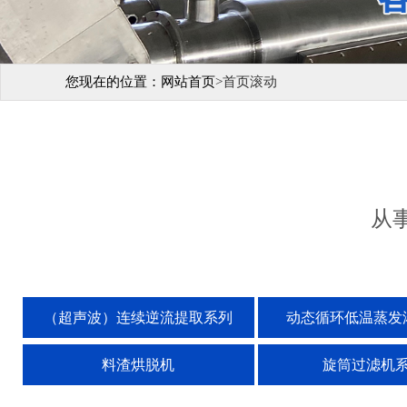
您现在的位置：
网站首页
>
首页滚动
从
（超声波）连续逆流提取系列
动态循环低温蒸发
料渣烘脱机
旋筒过滤机