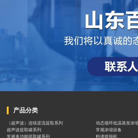
产品分类
（超声波）连续逆流提取系列
动态循环低温蒸发浓
超声波提取罐系列
常规浓缩设备
常规多功能提取罐系列
料渣烘脱机