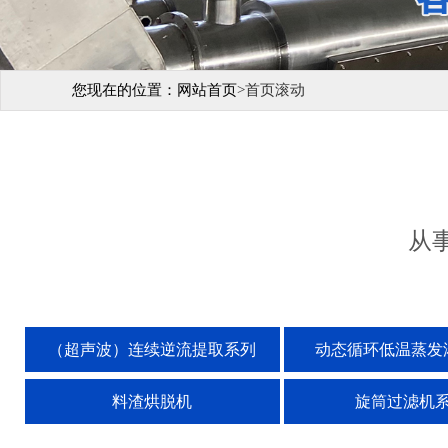
您现在的位置：
网站首页
>
首页滚动
从
（超声波）连续逆流提取系列
动态循环低温蒸发
料渣烘脱机
旋筒过滤机