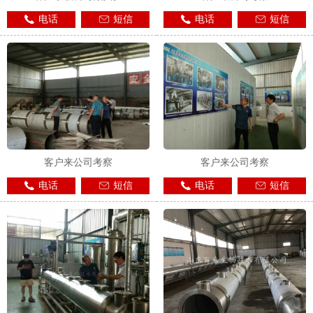
电话
短信
电话
短信
客户来公司考察
客户来公司考察
电话
短信
电话
短信