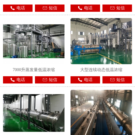
电话
短信
电话
短信
1
2
3
7000升蒸发量低温浓缩
大型连续动态低温浓缩
电话
短信
电话
短信