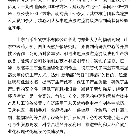
亿元，一期占地面积8000平方米，建设标准化生产车间5000平方
米，办公楼1000平方米。现有员工60余人，其中核心团队高端技
术人员10余人，核心团队从事超声波逆流提取浓缩制药装备经验
近20年。
山东百禾生物技术有限公司长期与郑州大学药物研究院、山
东中医药大学、四川天然产物研究院、齐鲁制药研发中心等开展
技术合作，公司历时多年发明创造出超声波逆流提取成套生产线
设备，凝聚了公司多项创新技术和发明专利，实现了提取、过
滤、浓缩等工序全程连续化密闭作业，彻底替代了高温煎煮高温
蒸发等传统生产方式，达到“新动能”代替“旧动能”的目的。逆流
提取与低温浓缩，提高了生产效率，保证了产品质量，确保了生
产过程的安全性，降低了能耗和浪费，减轻了劳动强度，避免了
环境污染，是一套高效、节能、安全、环保的中药和天然产物生
产及加工设备装置，广泛应用于从天然植物中生产制备中成药、
天然色素、香精香料、食品添加剂、保健品、化妆品、饲料添加
剂、植物农药等产品，设备的推广及应用，必将极大地促进天然
可再生资源高效、科学合理的开发利用，推进中药和天然产物产
业化和现代化建设的快速发展。