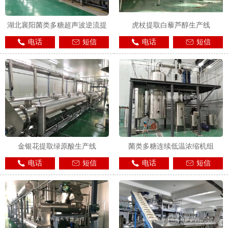
湖北襄阳菌类多糖超声波逆流提
虎杖提取白藜芦醇生产线
取线
电话
短信
电话
短信
金银花提取绿原酸生产线
菌类多糖连续低温浓缩机组
电话
短信
电话
短信