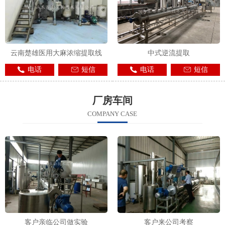
云南楚雄医用大麻浓缩提取线
中式逆流提取
电话
短信
电话
短信
厂房车间
COMPANY CASE
客户亲临公司做实验
客户来公司考察