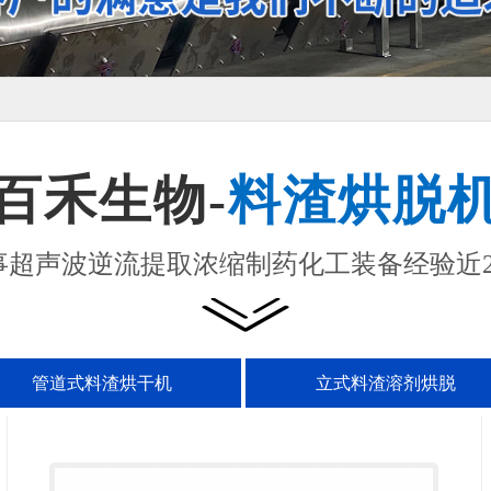
百禾生物-
料渣烘脱
事超声波逆流提取浓缩制药化工装备经验近2
管道式料渣烘干机
立式料渣溶剂烘脱