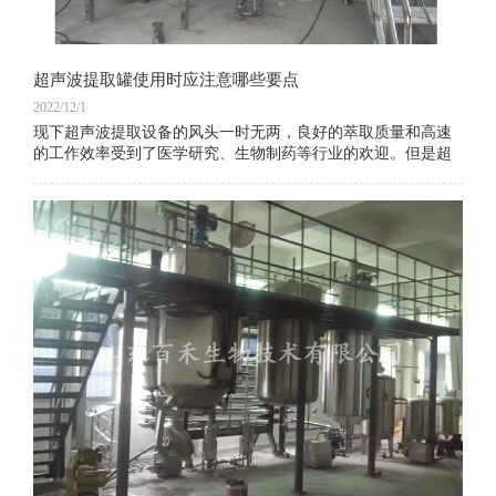
超声波提取罐使用时应注意哪些要点
2022/12/1
现下超声波提取设备的风头一时无两，良好的萃取质量和高速
的工作效率受到了医学研究、生物制药等行业的欢迎。但是超
声波提取罐在使用时应注意的一些关键要点你知道吗？现在我
们就一起来看一下超声波提取罐在使用时应