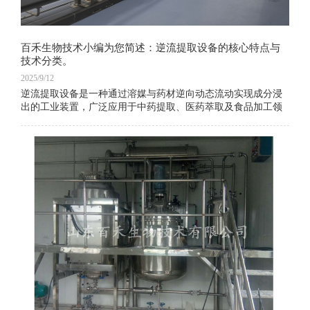
百禾生物技术小编为您简述：逆流提取设备的核心特点与
技术分类。
2025/9/12
逆流提取设备是一种通过溶媒与药材逆向动态流动实现成分浸
出的工业装置，广泛应用于中药提取、医药萃取及食品加工领
域‌。