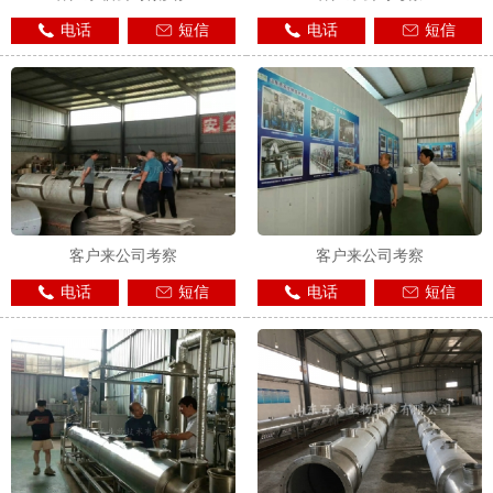
电话
短信
电话
短信
客户来公司考察
客户来公司考察
电话
短信
电话
短信