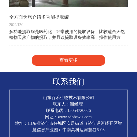
全方面为您介绍多功能提取罐
2022/12/1
多功能提取罐是医药化工经常使用的提取设备，比较适合天然
植物天然产物的提取，并且该提取设备效率高，操作使用方
便，所以被广泛应用于化工、食品、医药等行业的提取，为了
让大家对该设备更加了解，为大家介绍该提取
查看更多
联系我们
山东百禾生物技术有限公司
联系人：谢经理
联系电话：15054720026
网址：www.sdbhswjs.com
地址：山东省济宁市任城区安居街道（济宁运河经开区智
慧信息产业园）中南高科运河慧谷6-03