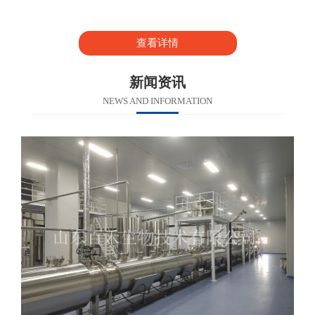
查看详情
新闻资讯
NEWS AND INFORMATION