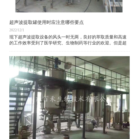
超声波提取罐使用时应注意哪些要点
2022/12/1
现下超声波提取设备的风头一时无两，良好的萃取质量和高速
的工作效率受到了医学研究、生物制药等行业的欢迎。但是超
声波提取罐在使用时应注意的一些关键要点你知道吗？现在我
们就一起来看一下超声波提取罐在使用时应