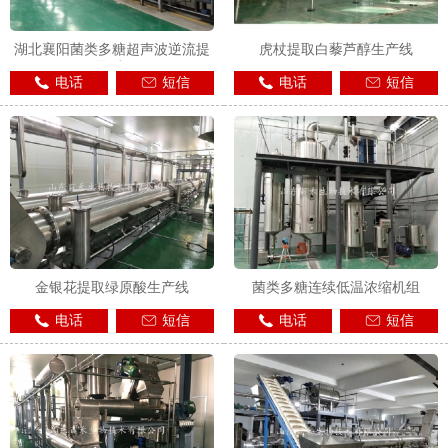
湖北襄阳菌类多糖超声波逆流提
虎杖提取白藜芦醇生产线
取线
电话
短信
电话
短信
金银花提取绿原酸生产线
菌类多糖连续低温浓缩机组
电话
短信
电话
短信