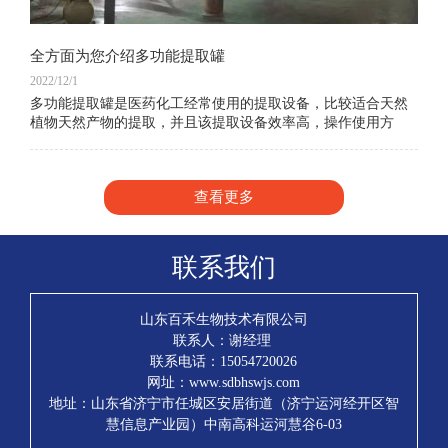
全方面为您介绍多功能提取罐
2022/12/1
多功能提取罐是医药化工经常使用的提取设备，比较适合天然
植物天然产物的提取，并且该提取设备效率高，操作使用方
便，所以被广泛应用于化工、食品、医药等行业的提取，为了
让大家对该设备更加了解，为大家介绍该提取
查看更多
联系我们
山东百禾生物技术有限公司
联系人：谢经理
联系电话：15054720026
网址：www.sdbhswjs.com
地址：山东省济宁市任城区安居街道（济宁运河经开区智
慧信息产业园）中南高科运河慧谷6-03