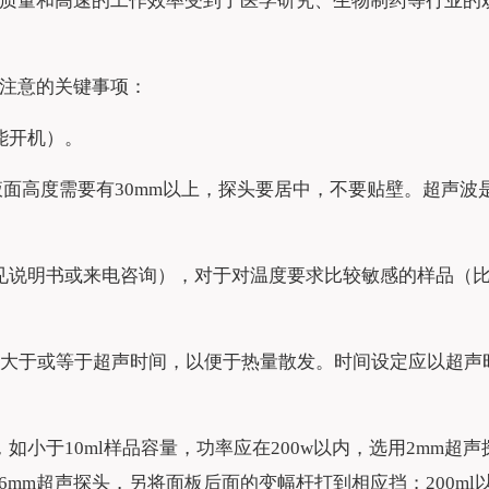
质量和高速的工作效率受到了医学研究、生物制药等行业的
注意的关键事项：
能开机）。
，液面高度需要有30mm以上，探头要居中，不要贴壁。超声
见说明书或来电咨询），对于对温度要求比较敏感的样品（
应大于或等于超声时间，以便于热量散发。时间设定应以超声
如小于10ml样品容量，功率应在200w以内，选用2mm
，选用6mm超声探头，另将面板后面的变幅杆打到相应挡；200ml以