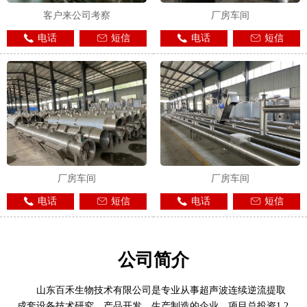
客户来公司考察
厂房车间
电话
短信
电话
短信
厂房车间
厂房车间
电话
短信
电话
短信
公司简介
山东百禾生物技术有限公司是专业从事超声波连续逆流提取
成套设备技术研究、产品开发、生产制造的企业。项目总投资1.2