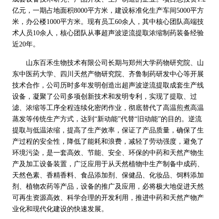
亿元，一期占地面积8000平方米，建设标准化生产车间5000平方
米，办公楼1000平方米。现有员工60余人，其中核心团队高端技
术人员10余人，核心团队从事超声波逆流提取浓缩制药装备经验
近20年。
山东百禾生物技术有限公司长期与郑州大学药物研究院、山
东中医药大学、四川天然产物研究院、齐鲁制药研发中心等开展
技术合作，公司历时多年发明创造出超声波逆流提取成套生产线
设备，凝聚了公司多项创新技术和发明专利，实现了提取、过
滤、浓缩等工序全程连续化密闭作业，彻底替代了高温煎煮高温
蒸发等传统生产方式，达到“新动能”代替“旧动能”的目的。逆流
提取与低温浓缩，提高了生产效率，保证了产品质量，确保了生
产过程的安全性，降低了能耗和浪费，减轻了劳动强度，避免了
环境污染，是一套高效、节能、安全、环保的中药和天然产物生
产及加工设备装置，广泛应用于从天然植物中生产制备中成药、
天然色素、香精香料、食品添加剂、保健品、化妆品、饲料添加
剂、植物农药等产品，设备的推广及应用，必将极大地促进天然
可再生资源高效、科学合理的开发利用，推进中药和天然产物产
业化和现代化建设的快速发展。