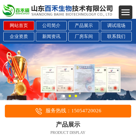
网站首页
公司简介
产品展示
调试现场
企业资质
新闻资讯
厂房车间
联系我们
服务热线：15054720026
产品展示
PRODUCT DISPLAY