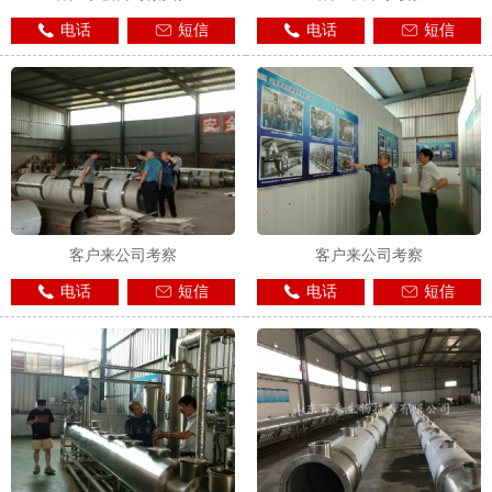
电话
短信
电话
短信
客户来公司考察
客户来公司考察
电话
短信
电话
短信