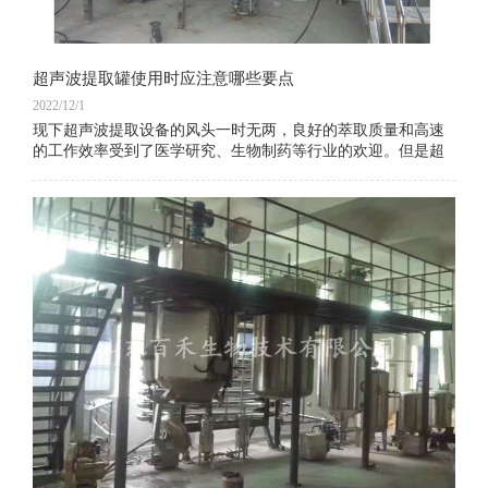
超声波提取罐使用时应注意哪些要点
2022/12/1
现下超声波提取设备的风头一时无两，良好的萃取质量和高速
的工作效率受到了医学研究、生物制药等行业的欢迎。但是超
声波提取罐在使用时应注意的一些关键要点你知道吗？现在我
们就一起来看一下超声波提取罐在使用时应