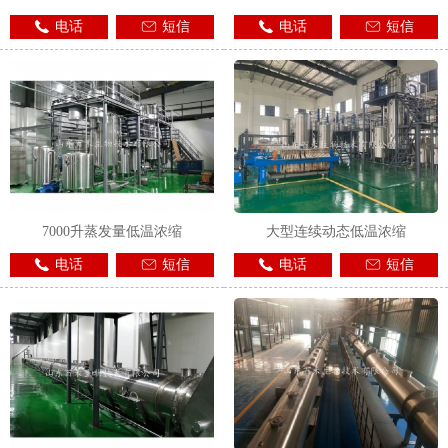
电话
短信
电话
短信
1
2
3
7000升蒸发量低温浓缩
大型连续动态低温浓缩
电话
短信
电话
短信