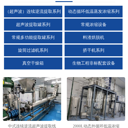
（超声波）连续逆流提取系列
动态循环低温蒸发浓缩系列
超声波提取罐系列
常规浓缩设备
常规多功能提取罐系列
料渣烘脱机
旋筒过滤机系列
挤干机系列
真空干燥箱
生物工程非标配套设备
中式连续逆流超声波提取线
2000L动态外循环低温浓缩