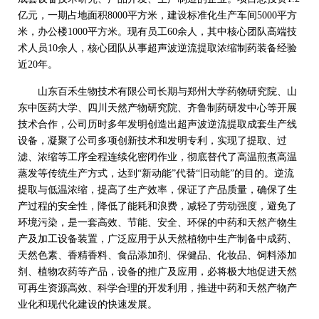
亿元，一期占地面积8000平方米，建设标准化生产车间5000平方
米，办公楼1000平方米。现有员工60余人，其中核心团队高端技
术人员10余人，核心团队从事超声波逆流提取浓缩制药装备经验
近20年。
山东百禾生物技术有限公司长期与郑州大学药物研究院、山
东中医药大学、四川天然产物研究院、齐鲁制药研发中心等开展
技术合作，公司历时多年发明创造出超声波逆流提取成套生产线
设备，凝聚了公司多项创新技术和发明专利，实现了提取、过
滤、浓缩等工序全程连续化密闭作业，彻底替代了高温煎煮高温
蒸发等传统生产方式，达到“新动能”代替“旧动能”的目的。逆流
提取与低温浓缩，提高了生产效率，保证了产品质量，确保了生
产过程的安全性，降低了能耗和浪费，减轻了劳动强度，避免了
环境污染，是一套高效、节能、安全、环保的中药和天然产物生
产及加工设备装置，广泛应用于从天然植物中生产制备中成药、
天然色素、香精香料、食品添加剂、保健品、化妆品、饲料添加
剂、植物农药等产品，设备的推广及应用，必将极大地促进天然
可再生资源高效、科学合理的开发利用，推进中药和天然产物产
业化和现代化建设的快速发展。