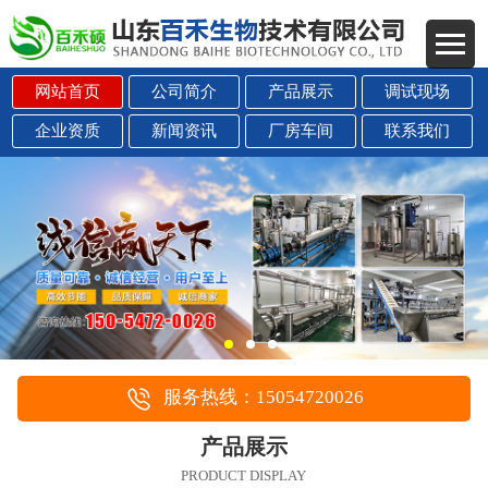
网站首页
公司简介
产品展示
调试现场
企业资质
新闻资讯
厂房车间
联系我们
服务热线：15054720026
产品展示
PRODUCT DISPLAY