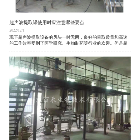
超声波提取罐使用时应注意哪些要点
2022/12/1
现下超声波提取设备的风头一时无两，良好的萃取质量和高速
的工作效率受到了医学研究、生物制药等行业的欢迎。但是超
声波提取罐在使用时应注意的一些关键要点你知道吗？现在我
们就一起来看一下超声波提取罐在使用时应