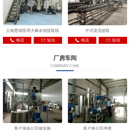
云南楚雄医用大麻浓缩提取线
中式逆流提取
电话
短信
电话
短信
厂房车间
COMPANY CASE
客户亲临公司做实验
客户来公司考察