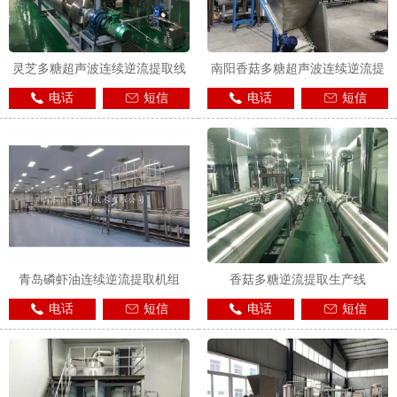
灵芝多糖超声波连续逆流提取线
南阳香菇多糖超声波连续逆流提
取线
电话
短信
电话
短信
青岛磷虾油连续逆流提取机组
香菇多糖逆流提取生产线
电话
短信
电话
短信