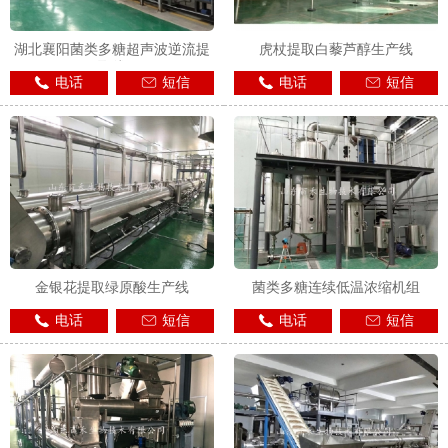
湖北襄阳菌类多糖超声波逆流提
虎杖提取白藜芦醇生产线
取线
电话
短信
电话
短信
金银花提取绿原酸生产线
菌类多糖连续低温浓缩机组
电话
短信
电话
短信