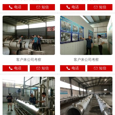
电话
短信
电话
短信
客户来公司考察
客户来公司考察
电话
短信
电话
短信